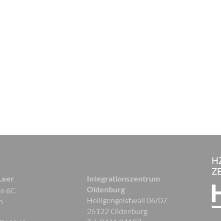
H
Z
 Leer
Integrationszentrum
Oldenburg
ße 6C
Heiligengeistwall 06/07
n
26122 Oldenburg
r