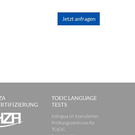
ZA
TOEIC LANGUAGE
ERTIFIZIERUNG
TESTS
inlingua ist lizenziertes
Prüfungszentrum für
TOEIC