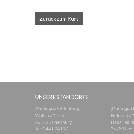
Zurück zum Kurs
UNSERE STANDORTE
inlingua Oldenburg
inlingua
Wallstraße 15
Hafenstra
26122 Oldenburg
Haus Tallin
Tel: 0441 24197
26789 Lee