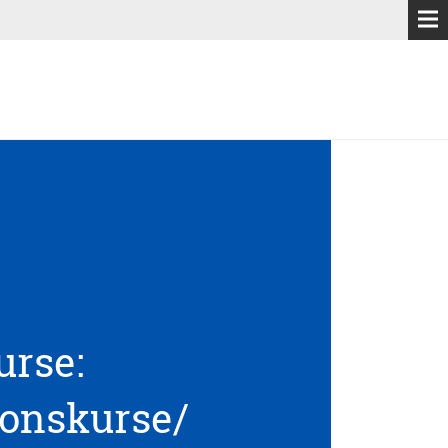
rse:
ionskurse/