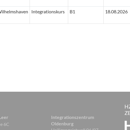
ilhelmshaven
Integrationskurs
B1
18.08.2026
H
Z
 Leer
Integrationszentrum
Oldenburg
ße 6C
Heiligengeistwall 06/07