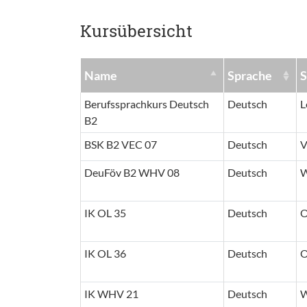
Kursübersicht
Name
Sprache
S
Berufssprachkurs Deutsch
Deutsch
L
B2
BSK B2 VEC 07
Deutsch
V
DeuFöv B2 WHV 08
Deutsch
W
IK OL 35
Deutsch
O
IK OL 36
Deutsch
O
IK WHV 21
Deutsch
W